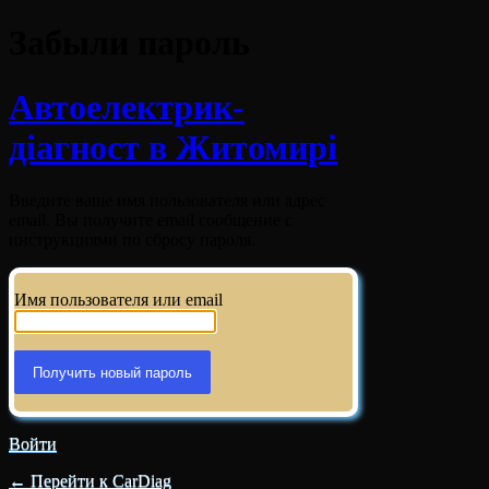
Забыли пароль
Автоелектрик-
діагност в Житомирі
Введите ваше имя пользователя или адрес
email. Вы получите email сообщение с
инструкциями по сбросу пароля.
Имя пользователя или email
Войти
← Перейти к CarDiag